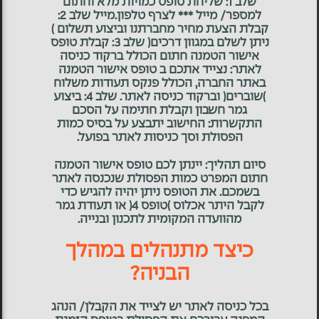
שלב 1: שליחת טופס כמויות מלא וחתום
למספר/ מייל *** לצרף טלפון.מייל שלב 2:
קבלת הצעת מחיר מחברתנו וביצוע תשלום )
ניתן לשלם במגוון דרכים( שלב 3: קבלת טופס
אישור הטמנה חתום הכולל ברקוד כניסה
לאתר: נצייד אתכם ב טופס אישור הטמנה
באתר החברה, הכולל פנקס תעודות משלוח
)שוברים( וברקוד כניסה לאתר. שלב 4: ביצוע
גמר חשבון וקבלת חתימה על הסכם
התקשרות: החישוב יתבצע על בסיס כמות
הפסולת וסך כניסות לאתר בפועל.
סיום תהליך: יינתן לכם טופס אישור הטמנה
חתום המפרט כמות הפסולת שנכנסה לאתר
בשמכם. את הטופס ניתן יהיה להגיש כדי
לקבל היתר אכלוס )טופס 4( או תעודת גמר
מהוועדה המקומית לתכנון ובנייה.
כיצד מתנהלים במהלך
הבניה?
בכל כניסה לאתר יש לצייד את הקבלן/ הנהג