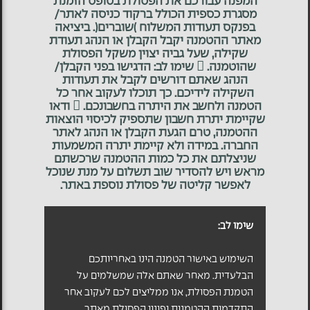
המפנה עבורכם את הפסולת בטופס הזמנת
מסגרת כספית הכולל ברקוד כניסה לאתר/
בפנקס תעודות המשלוח )שוברים(. ביציאה
מאתר ההטמנה יקבל הקבלן או הנהג תעודת
שקילה, שעל גביה יצוין משקל הפסולת
שהוטמנה.  שימו לב: הדגישו בפני הקבלן/
הנהג שאתם דורשים לקבל את תעודות
השקילה לידיכם. כך תוכלו לעקוב אחר כל
הטמנה ולחשב את היתרה בחשבונכם.  ודאו
שקיימת יתרת חשבון שתספיק לכיסוי הוצאות
ההטמנה, טרם הגעת הקבלן או הנהג לאתר
החברה. במידה ולא קיימת יתרה המשמעות
שניצלתם את כל כמות ההטמנה שרכשתם
מראש ויש להסדיר שוב תשלום על מנת שנוכל
לאפשר קליטה של פסולת נוספת באתר.
שימו לב:
השימוש באישור הטמנה הינו באחריותכם
הבלעדית. מאחר שאתם אלה שמשלמים על
הטמנת הפסולת, אנו ממליצים לכם לעקוב אחר
התקדמות ההטמנות ופינוי הפסולת מאתר