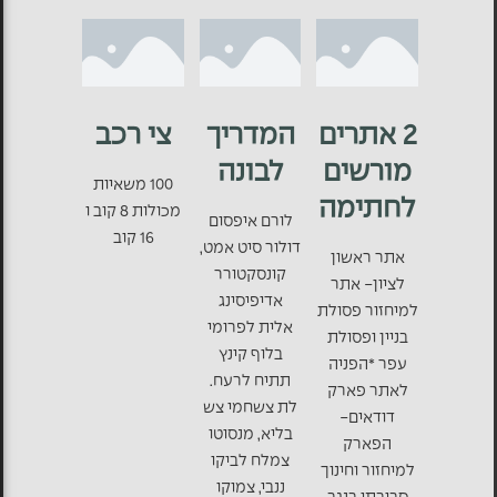
2 אתרים
המדריך
צי רכב
מורשים
לבונה
100 משאיות
לחתימה
מכולות 8 קוב ו
לורם איפסום
16 קוב
דולור סיט אמט,
אתר ראשון
קונסקטורר
לציון- אתר
אדיפיסינג
למיחזור פסולת
אלית לפרומי
בניין ופסולת
בלוף קינץ
עפר *הפניה
תתיח לרעח.
לאתר פארק
לת צשחמי צש
דודאים-
בליא, מנסוטו
הפארק
צמלח לביקו
למיחזור וחינוך
ננבי, צמוקו