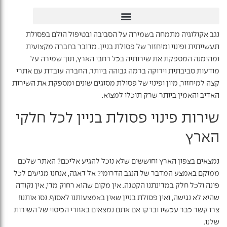
נגב אקולוגיה מתמחה בשמירה על הסביבה ובטיפול הולם בפסולת
תעשייתית ופינוי ומיחזור של פסולת בניין. מדובר בחברה מקצועית
ומהימנה המספקת את שירותיה בכל רחבי הארץ, תוך שמירה על
מודעות סביבתית וירוקה ברמה גבוהה ביותר. החברה עובדת עם אתרי
קצה למיחזור, מיון ופינוי של פסולת מסוגים שונים ומספקת את השירות
האדיב והאמין ביותר שרק תוכלו למצוא.
שירות פינוי פסולת בניין לכל חלקי
הארץ
נמצאים בצפון הארץ וחוששים שלא נוכל להגיע אליכם? האתר שלכם
ממוקם באמצע המדבר של הנגב הדרומי? אל דאגה, אנחנו מגיעים לכל
פינה ולכל חלק במדינתנו הקטנה. אין מקום שהוא רחוק מדי, אין נקודה
שהיא לא נגישה, ואין פסולת בניין שאין באמצעותנו לאסוף. נסו אותנו!
צרו קשר כבר עכשיו ובדקו אם אתם נמצאים באזורי הכיסוי של השירות
שלנו.