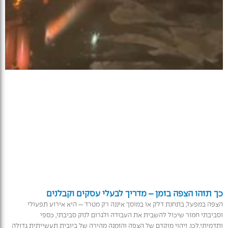
כך תזהו הצפה בזמן – מדריך לבעלי עסקים וקבלנים
הצפה במפעל, בתחנת דלק או במוסך איננה רק מטרד — היא אירוע תפעולי
וסביבתי חמור שיכול להשבית את העבודה ולגרום לנזק סביבתי, כספי
ותדמיתי.לכן, זיהוי מוקדם של הצפה והזמנה מהירה של ביובית תעשייתית גדולה