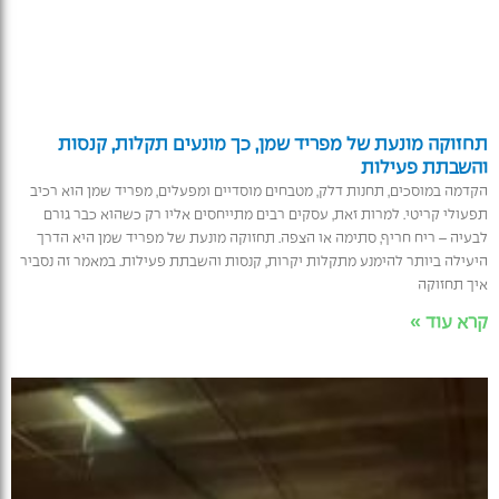
תחזוקה מונעת של מפריד שמן, כך מונעים תקלות, קנסות
והשבתת פעילות
הקדמה במוסכים, תחנות דלק, מטבחים מוסדיים ומפעלים, מפריד שמן הוא רכיב
תפעולי קריטי. למרות זאת, עסקים רבים מתייחסים אליו רק כשהוא כבר גורם
לבעיה – ריח חריף, סתימה או הצפה. תחזוקה מונעת של מפריד שמן היא הדרך
היעילה ביותר להימנע מתקלות יקרות, קנסות והשבתת פעילות. במאמר זה נסביר
איך תחזוקה
קרא עוד »