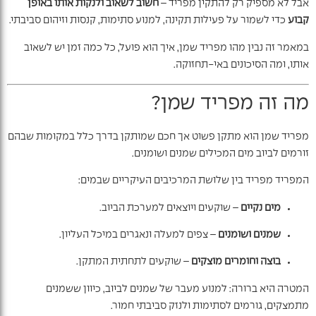
אבל לא מספיק רק להתקין מפריד –
חשוב לשאוב ולנקות אותו באופן
קבוע
כדי לשמור על פעילות תקינה, למנוע סתימות, קנסות וזיהום סביבתי.
במאמר זה נבין מהו מפריד שמן, איך הוא פועל, כל כמה זמן יש לשאוב
אותו, ומה הסיכונים באי-תחזוקה.
מה זה מפריד שמן?
מפריד שמן הוא מתקן פשוט אך חכם שמותקן בדרך כלל במקומות שבהם
זורמים לביוב מים המכילים שמנים ושומנים.
המפריד מפריד בין שלושת המרכיבים העיקריים שבמים:
מים נקיים
– שוקעים ויוצאים למערכת הביוב.
שמנים ושומנים
– צפים למעלה ונאגרים במיכל העליון.
בוצה וחומרים מוצקים
– שוקעים לתחתית המתקן.
המטרה היא ברורה: למנוע מעבר של שמנים לביוב, כיוון ששמנים
מתמצקים, גורמים לסתימות ולנזק סביבתי חמור.