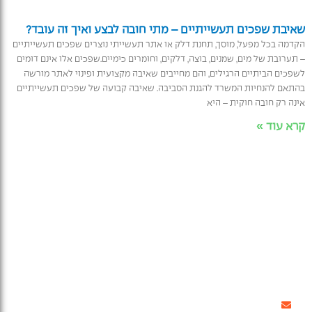
שאיבת שפכים תעשייתיים – מתי חובה לבצע ואיך זה עובד?
הקדמה בכל מפעל, מוסך, תחנת דלק או אתר תעשייתי נוצרים שפכים תעשייתיים
– תערובת של מים, שמנים, בוצה, דלקים, וחומרים כימיים.שפכים אלו אינם דומים
לשפכים הביתיים הרגילים, והם מחייבים שאיבה מקצועית ופינוי לאתר מורשה
בהתאם להנחיות המשרד להגנת הסביבה. שאיבה קבועה של שפכים תעשייתיים
אינה רק חובה חוקית – היא
קרא עוד »
אודות ואתרי מיחזור
מיחזור וטיפול בפסולת
קצת עלינו
לבונה
אתרי מיחזור
לחקלאי
הצהרת נגישות
מסחר ותעשייה
תנאי שימוש ומדיניות פרטיות
מיחזור לפי תחומים
תנאי רכישה ותנאי ביטול
עסקה
שאלות ותשובות
בלוג
דואר: קיבוץ משמר הנגב | ד.נ.