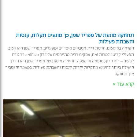
תחזוקה מונעת של מפריד שמן, כך מונעים תקלות, קנסות
והשבתת פעילות
הקדמה במוסכים, תחנות דלק, מטבחים מוסדיים ומפעלים, מפריד שמן הוא רכיב
תפעולי קריטי. למרות זאת, עסקים רבים מתייחסים אליו רק כשהוא כבר גורם
לבעיה – ריח חריף, סתימה או הצפה. תחזוקה מונעת של מפריד שמן היא הדרך
היעילה ביותר להימנע מתקלות יקרות, קנסות והשבתת פעילות. במאמר זה נסביר
איך תחזוקה
קרא עוד »