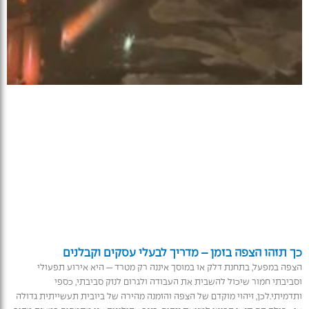
כך תזהו הצפה בזמן – מדריך לבעלי עסקים וקבלנים
הצפה במפעל, בתחנת דלק או במוסך איננה רק מטרד — היא אירוע תפעולי
וסביבתי חמור שיכול להשבית את העבודה ולגרום לנזק סביבתי, כספי
ותדמיתי.לכן, זיהוי מוקדם של הצפה והזמנה מהירה של ביובית תעשייתית גדולה