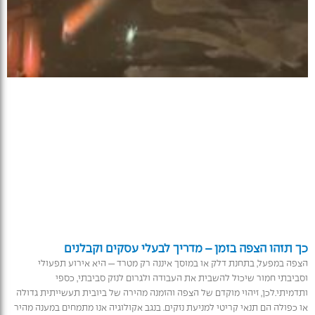
כך תזהו הצפה בזמן – מדריך לבעלי עסקים וקבלנים
הצפה במפעל, בתחנת דלק או במוסך איננה רק מטרד — היא אירוע תפעולי
וסביבתי חמור שיכול להשבית את העבודה ולגרום לנזק סביבתי, כספי
ותדמיתי.לכן, זיהוי מוקדם של הצפה והזמנה מהירה של ביובית תעשייתית גדולה
או כפולה הם תנאי קריטי למניעת נזקים. בנגב אקולוגיה אנו מתמחים במענה מהיר