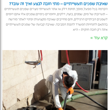
שאיבת שפכים תעשייתיים – מתי חובה לבצע ואיך זה עובד?
הקדמה בכל מפעל, מוסך, תחנת דלק או אתר תעשייתי נוצרים שפכים תעשייתיים
– תערובת של מים, שמנים, בוצה, דלקים, וחומרים כימיים.שפכים אלו אינם דומים
לשפכים הביתיים הרגילים, והם מחייבים שאיבה מקצועית ופינוי לאתר מורשה
בהתאם להנחיות המשרד להגנת הסביבה. שאיבה קבועה של שפכים תעשייתיים
אינה רק חובה חוקית – היא
קרא עוד »