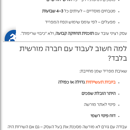
מוסכים ותחנות דלק – כל
חודש–חודשיים
מטבחים מוסדיים – לעיתים כל
3–4 שבועות
מפעלים – לפי עומס שימוש ונפח המפריד
עסק רציני עובד עם
תוכנית תחזוקה קבועה
, ולא “כיבוי שריפות”.
למה חשוב לעבוד עם חברה מורשית
בלבד?
שאיבת מפריד שמן מחייבת:
ביובית תעשייתית
גדולה או כפולה
היתר הובלת שפכים
פינוי לאתר מורשה
דוח פינוי רשמי
עבודה עם גורם לא מורשה מסכנת את בעל העסק – גם אם השירות היה