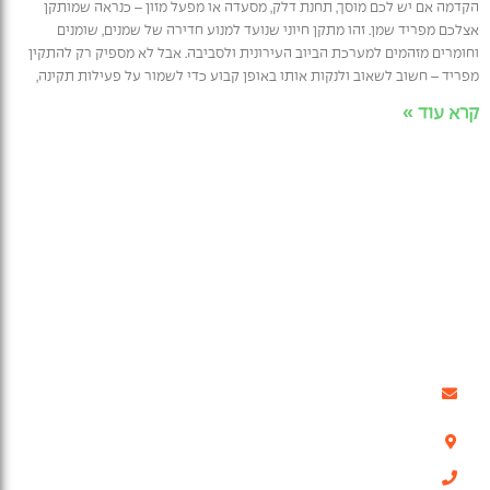
הקדמה אם יש לכם מוסך, תחנת דלק, מסעדה או מפעל מזון – כנראה שמותקן
אצלכם מפריד שמן. זהו מתקן חיוני שנועד למנוע חדירה של שמנים, שומנים
וחומרים מזהמים למערכת הביוב העירונית ולסביבה. אבל לא מספיק רק להתקין
מפריד – חשוב לשאוב ולנקות אותו באופן קבוע כדי לשמור על פעילות תקינה,
קרא עוד »
אודות ואתרי מיחזור
מיחזור וטיפול בפסולת
קצת עלינו
לבונה
אתרי מיחזור
לחקלאי
הצהרת נגישות
מסחר ותעשייה
תנאי שימוש ומדיניות פרטיות
מיחזור לפי תחומים
תנאי רכישה ותנאי ביטול
עסקה
שאלות ותשובות
בלוג
דואר: קיבוץ משמר הנגב | ד.נ.
8531500
משרדים: רחוב השלושה 1
פארק עידן הנגב רהט
מכירות: 2547*