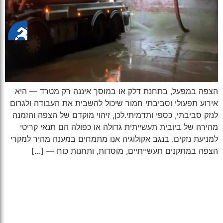
הצפה במפעל, בתחנת דלק או במוסך איננה רק מטרד — היא
אירוע תפעולי וסביבתי חמור שיכול להשבית את העבודה ולגרום
לנזק סביבתי, כספי ותדמיתי.לכן, זיהוי מוקדם של הצפה והזמנה
מהירה של ביובית תעשייתית גדולה או כפולה הם תנאי קריטי
למניעת נזקים. בנגב אקולוגיה אנו מתמחים במענה מהיר למקרי
הצפה במתקנים תעשייתיים, מוסדות, ותחנות כוח — […]
אודות ואתרי מיחזור
מיחזור וטיפול בפסולת
קצת עלינו
לבונה
אתרי מיחזור
לחקלאי
הצהרת נגישות
מסחר ותעשייה