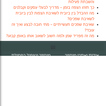
והשבתת פעילות
כך תזהו הצפה בזמן – מדריך לבעלי עסקים וקבלנים
מה ההבדל בין ביובית לשאיבת הצפות לבין ביובית
לשאיבת שפכים?
שאיבת שפכים תעשייתיים – מתי חובה לבצע ואיך זה
עובד?
מה זה מפריד שמן ולמה חשוב לשאוב אותו באופן קבוע?
טיפול בפסולת ומיחזור, תהליך 360
אודות ואתרי מיחזור
מיחזור וטיפול בפסולת
קצת עלינו
לבונה
אתרי מיחזור
לחקלאי
הצהרת נגישות
מסחר ותעשייה
תנאי שימוש ומדיניות פרטיות
מיחזור לפי תחומים
תנאי רכישה ותנאי ביטול
עסקה
שאלות ותשובות