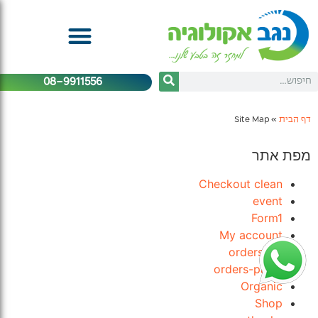
08-9911556
דף הבית
»
Site Map
מפת אתר
Checkout clean
event
Form1
My account
orders list
orders-panel
Organic
Shop